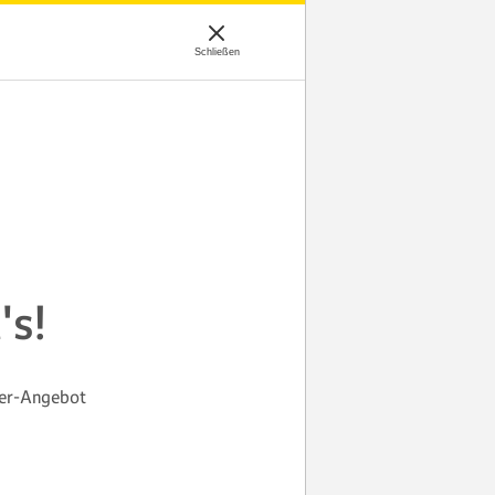
's!
ner-Angebot