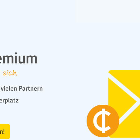
emium
 sich
vielen Partnern
erplatz
n!