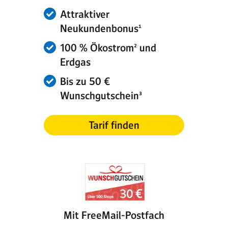
Attraktiver
Neukundenbonus¹
100 % Ökostrom² und
Erdgas
Bis zu 50 €
Wunschgutschein³
Tarif finden
Mit FreeMail-Postfach