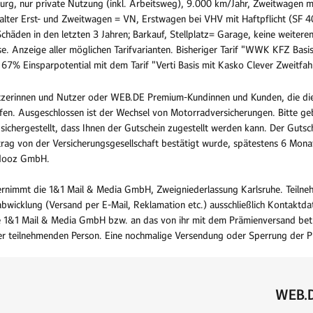
urg, nur private Nutzung (inkl. Arbeitsweg), 9.000 km/Jahr, Zweitwagen mi
 Halter Erst- und Zweitwagen = VN, Erstwagen bei VHV mit Haftpflicht (SF 4
 Schäden in den letzten 3 Jahren; Barkauf, Stellplatz= Garage, keine weiter
e. Anzeige aller möglichen Tarifvarianten. Bisheriger Tarif "WWK KFZ Basis
% Einsparpotential mit dem Tarif "Verti Basis mit Kasko Clever Zweitfah
tzerinnen und Nutzer oder WEB.DE Premium-Kundinnen und Kunden, die die
ufen. Ausgeschlossen ist der Wechsel von Motorradversicherungen. Bitte ge
ichergestellt, dass Ihnen der Gutschein zugestellt werden kann. Der Gutsch
trag von der Versicherungsgesellschaft bestätigt wurde, spätestens 6 Mon
cadooz GmbH.
rnimmt die 1&1 Mail & Media GmbH, Zweigniederlassung Karlsruhe. Teilneh
abwicklung (Versand per E-Mail, Reklamation etc.) ausschließlich Kontaktd
 1&1 Mail & Media GmbH bzw. an das von ihr mit dem Prämienversand betr
r teilnehmenden Person. Eine nochmalige Versendung oder Sperrung der Prä
WEB.D