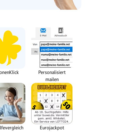
ionenKlick
Personalisiert
mailen
lfevergleich
Eurojackpot