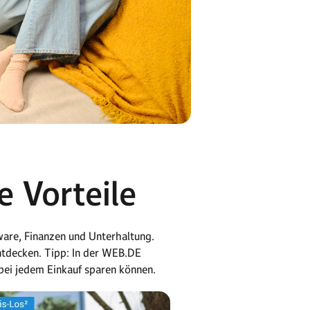
Mit dem Grat
Jetzt kaufen
e Vorteile
ware, Finanzen und Unterhaltung.
tdecken. Tipp: In der WEB.DE
bei jedem Einkauf sparen können.