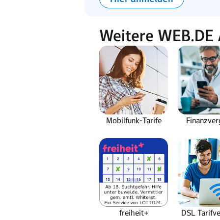
Weitere WEB.DE
Mobilfunk-Tarife
Finanzver
freiheit+
DSL Tarifve