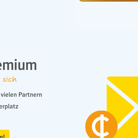
emium
 sich
vielen Partnern
erplatz
n!