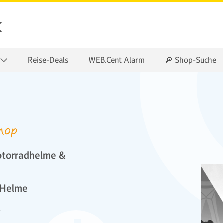
k
Reise-Deals
WEB.Cent Alarm
🔎 Shop-Suche
hop
otorradhelme &
-Helme
t