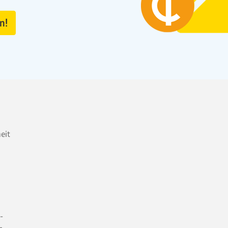
n!
heit
-