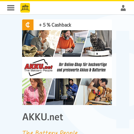
+ 5 % Cashback
AKKU.net
The Battery People