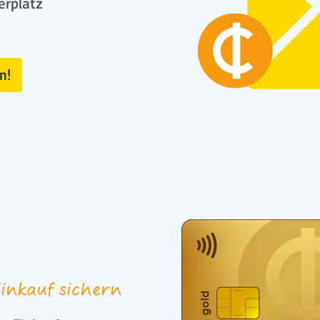
erplatz
n!
inkauf sichern