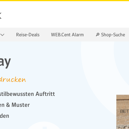
k
Reise-Deals
WEB.Cent Alarm
🔎 Shop-Suche
ay
drucken
tilbewussten Auftritt
ben & Muster
oden