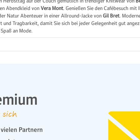
n Herbsttag auf der Couch gemütlich in trendiger Knitwear von
B
gen Abendkleid von
Vera Mont
. Genießen Sie den Cafébesuch mit Ih
 der Natur Abenteuer in einer Allround-Jacke von
Gil Bret
. Moderne
und Tragbarkeit, damit Sie sich bei jeder Gelegenheit gut angez
d Spaß an Mode.
emium
 sich
vielen Partnern