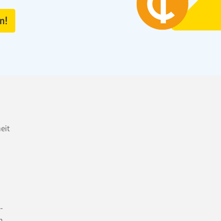
n!
heit
-
n