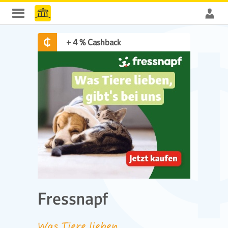
+ 4 % Cashback
Fressnapf
Was Tiere lieben