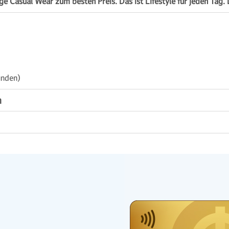
ge Casual Wear zum bes­ten Preis. Das ist Life­style für jeden Tag
unden)
n