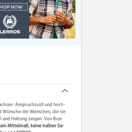
ch­sen. An­spruchs­voll und hoch­
e und Wün­sche der Men­schen, die sie
til und Hal­tung zeigen. Von Busi­
ein Mit­tel­maß, keine hal­ben Sa­