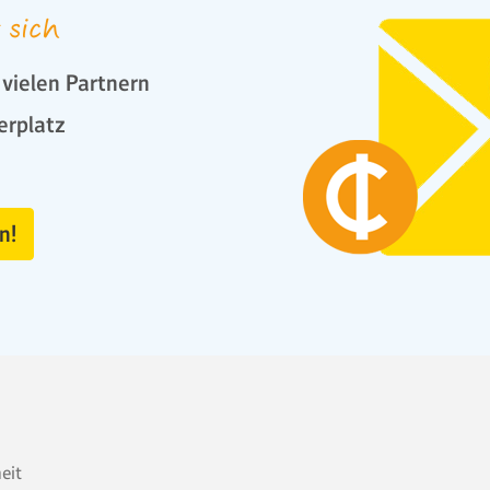
 sich
vielen Partnern
erplatz
n!
heit