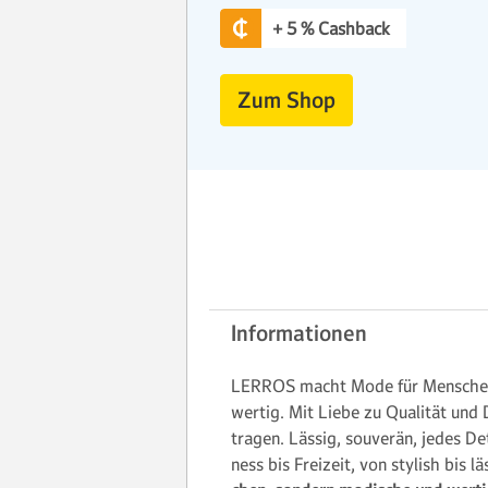
+ 5 % Cashback
Zum Shop
Informationen
LERROS macht Mode für Men­schen mi
wer­tig. Mit Lie­be zu Qua­li­tät und 
tragen. Läs­sig, sou­verän, je­des De
ness bis Frei­zeit, von sty­lish bis 