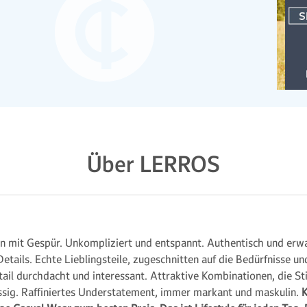
Über LERROS
t Ge­spür. Un­kom­pli­ziert und ent­spannt. Au­then­tisch und er­wa
De­tails. Ech­te Lieb­lings­teile, zu­ge­schnit­ten auf die Be­dürf­niss
­tail durch­dacht und in­teres­sant. Attrak­tive Kom­bina­tionen, die S
läs­sig. Raffi­nier­tes Under­state­ment, immer mar­kant und mas­kulin.
K