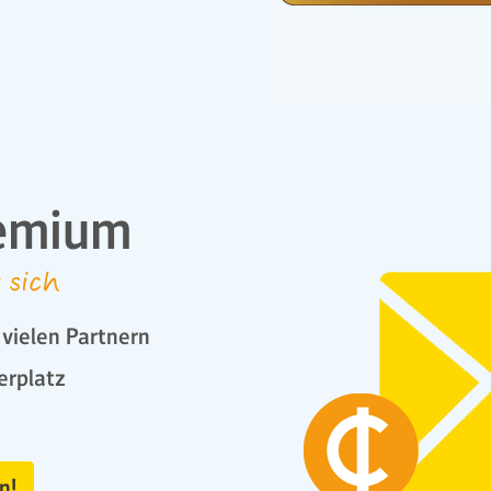
emium
 sich
vielen Partnern
erplatz
n!