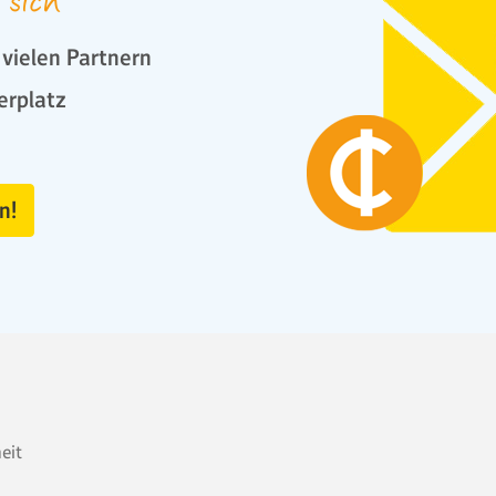
 sich
vielen Partnern
erplatz
n!
heit