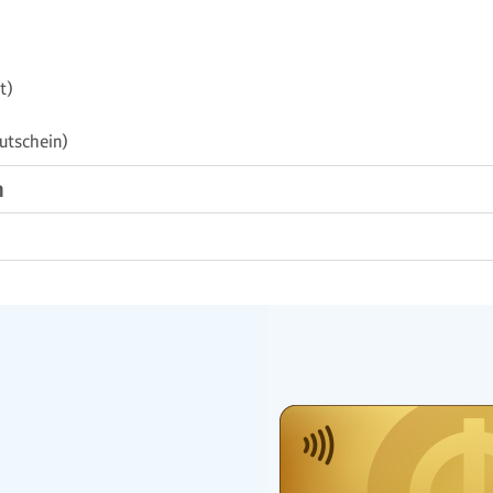
t)
utschein)
n