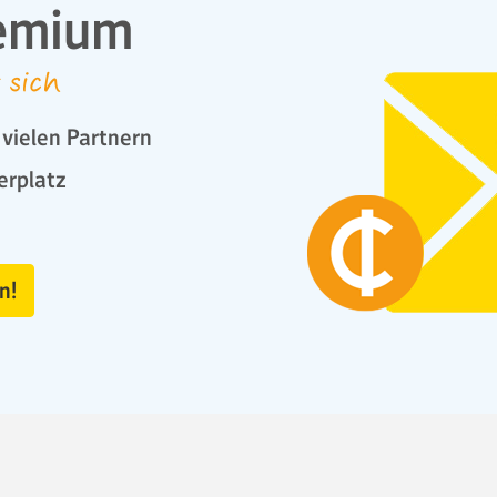
emium
 sich
vielen Partnern
erplatz
n!