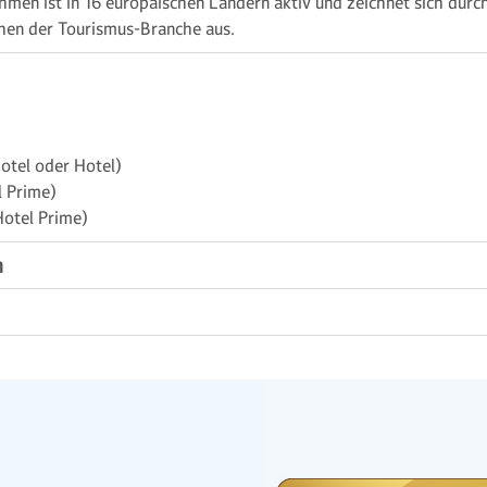
men ist in 16 europäischen Ländern aktiv und zeichnet sich durc
ichen der Tourismus-Branche aus.
otel oder Hotel)
l Prime)
otel Prime)
n