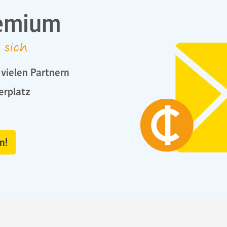
emium
 sich
vielen Partnern
erplatz
n!