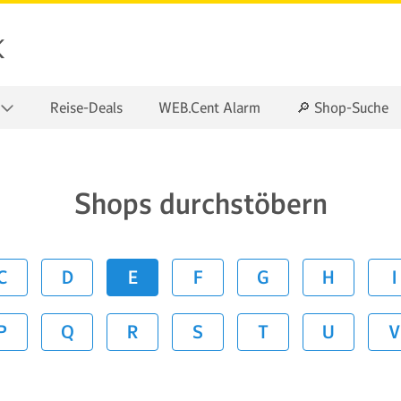
k
Reise-Deals
WEB.Cent Alarm
🔎 Shop-Suche
Shops durchstöbern
C
D
E
F
G
H
I
P
Q
R
S
T
U
V