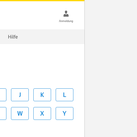
Hilfe
J
K
L
W
X
Y