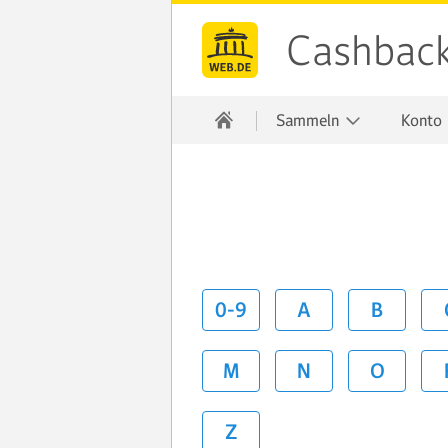
Cashbac
Sammeln
Konto
0-9
A
B
M
N
O
Z