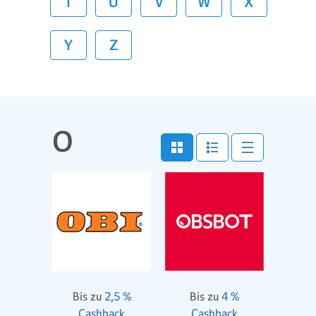
T
U
V
W
X
Y
Z
O
Bis zu
2,5 %
Bis zu
4 %
Cashback
Cashback