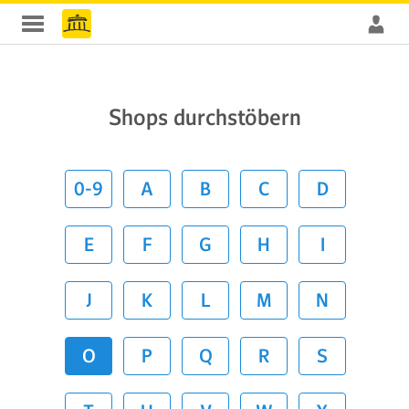
Shops durchstöbern
0-9
A
B
C
D
E
F
G
H
I
J
K
L
M
N
O
P
Q
R
S